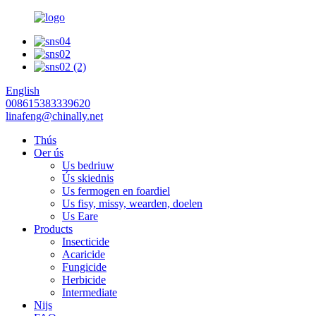
English
008615383339620
linafeng@chinally.net
Thús
Oer ús
Us bedriuw
Ús skiednis
Us fermogen en foardiel
Us fisy, missy, wearden, doelen
Us Eare
Products
Insecticide
Acaricide
Fungicide
Herbicide
Intermediate
Nijs