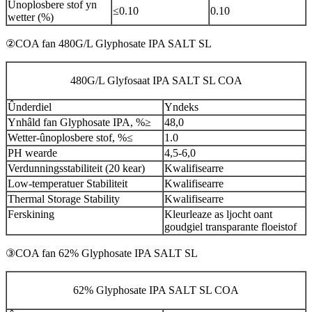
Unoplosbere stof yn
≤0.10
0.10
wetter (%)
②COA fan 480G/L Glyphosate IPA SALT SL
480G/L Glyfosaat IPA SALT SL COA
Ûnderdiel
Yndeks
Ynhâld fan Glyphosate IPA, %≥
48,0
Wetter-ûnoplosbere stof, %≤
1.0
PH wearde
4,5-6,0
Verdunningsstabiliteit (20 kear)
Kwalifisearre
Low-temperatuer Stabiliteit
Kwalifisearre
Thermal Storage Stability
Kwalifisearre
Ferskining
Kleurleaze as ljocht oant
goudgiel transparante floeistof
③COA fan 62% Glyphosate IPA SALT SL
62% Glyphosate IPA SALT SL COA