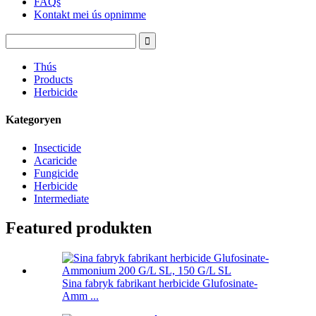
FAQs
Kontakt mei ús opnimme
Thús
Products
Herbicide
Kategoryen
Insecticide
Acaricide
Fungicide
Herbicide
Intermediate
Featured produkten
Sina fabryk fabrikant herbicide Glufosinate-
Amm ...