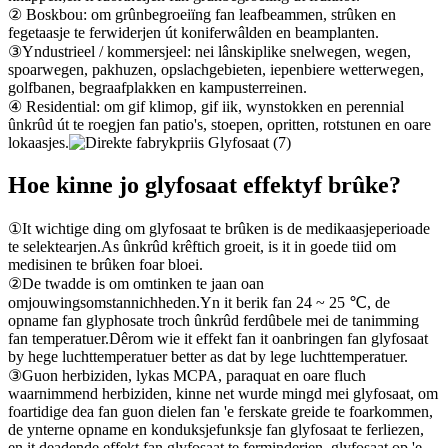
② Boskbou: om grûnbegroeiïng fan leafbeammen, strûken en
fegetaasje te ferwiderjen út koniferwâlden en beamplanten.
③Yndustrieel / kommersjeel: nei lânskiplike snelwegen, wegen,
spoarwegen, pakhuzen, opslachgebieten, iepenbiere wetterwegen,
golfbanen, begraafplakken en kampusterreinen.
④ Residential: om gif klimop, gif iik, wynstokken en perennial
ûnkrûd út te roegjen fan patio's, stoepen, opritten, rotstunen en oare
lokaasjes.
Hoe kinne jo glyfosaat effektyf brûke?
①It wichtige ding om glyfosaat te brûken is de medikaasjeperioade
te selektearjen.As ûnkrûd krêftich groeit, is it in goede tiid om
medisinen te brûken foar bloei.
②De twadde is om omtinken te jaan oan
omjouwingsomstannichheden.Yn it berik fan 24 ~ 25 ℃, de
opname fan glyphosate troch ûnkrûd ferdûbele mei de tanimming
fan temperatuer.Dêrom wie it effekt fan it oanbringen fan glyfosaat
by hege luchttemperatuer better as dat by lege luchttemperatuer.
③Guon herbiziden, lykas MCPA, paraquat en oare fluch
waarnimmend herbiziden, kinne net wurde mingd mei glyfosaat, om
foartidige dea fan guon dielen fan 'e ferskate greide te foarkommen,
de ynterne opname en konduksjefunksje fan glyfosaat te ferliezen,
en it deadende effekt fan glyfosaat te ferminderjen. glyfosaat op 'e