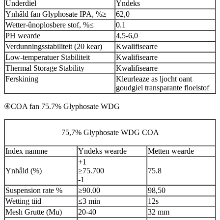
Ûnderdiel
Yndeks
Ynhâld fan Glyphosate IPA, %≥
62,0
Wetter-ûnoplosbere stof, %≤
0.1
PH wearde
4,5-6,0
Verdunningsstabiliteit (20 kear)
Kwalifisearre
Low-temperatuer Stabiliteit
Kwalifisearre
Thermal Storage Stability
Kwalifisearre
Ferskining
Kleurleaze as ljocht oant
goudgiel transparante floeistof
④COA fan 75.7% Glyphosate WDG
75,7% Glyphosate WDG COA
Index namme
Yndeks wearde
Metten wearde
+1
Ynhâld (%)
≥75.700
75.8
-1
Suspension rate %
≥90.00
98,50
Wetting tiid
≤3 min
12s
Mesh Grutte (Mu)
20-40
32 mm