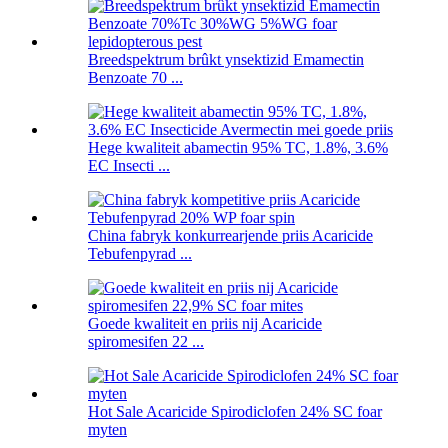
Breedspektrum brûkt ynsektizid Emamectin
Benzoate 70 ...
Hege kwaliteit abamectin 95% TC, 1.8%, 3.6%
EC Insecti ...
China fabryk konkurrearjende priis Acaricide
Tebufenpyrad ...
Goede kwaliteit en priis nij Acaricide
spiromesifen 22 ...
Hot Sale Acaricide Spirodiclofen 24% SC foar
myten