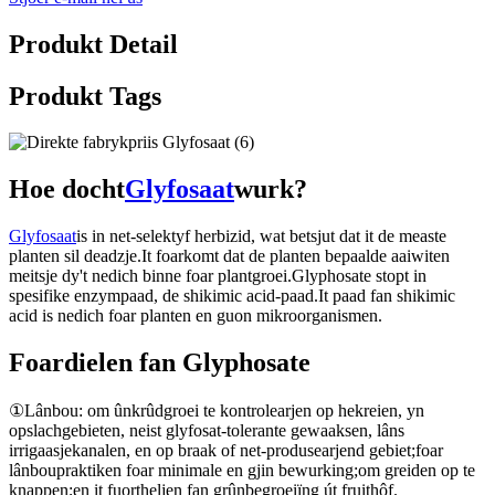
Produkt Detail
Produkt Tags
Hoe docht
Glyfosaat
wurk?
Glyfosaat
is in net-selektyf herbizid, wat betsjut dat it de measte
planten sil deadzje.It foarkomt dat de planten bepaalde aaiwiten
meitsje dy't nedich binne foar plantgroei.Glyphosate stopt in
spesifike enzympaad, de shikimic acid-paad.It paad fan shikimic
acid is nedich foar planten en guon mikroorganismen.
Foardielen fan Glyphosate
①Lânbou: om ûnkrûdgroei te kontrolearjen op hekreien, yn
opslachgebieten, neist glyfosat-tolerante gewaaksen, lâns
irrigaasjekanalen, en op braak of net-produsearjend gebiet;foar
lânboupraktiken foar minimale en gjin bewurking;om greiden op te
knappen;en it fuortheljen fan grûnbegroeiïng út fruithôf.