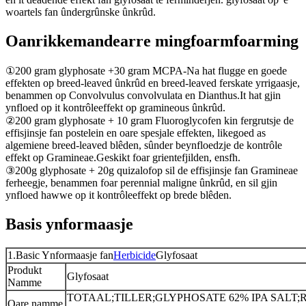
woartels fan ûndergrûnske ûnkrûd.
Oanrikkemandearre mingfoarmfoarming
①200 gram glyphosate +30 gram MCPA-Na hat flugge en goede
effekten op breed-leaved ûnkrûd en breed-leaved ferskate yrrigaasje,
benammen op Convolvulus convolvulata en Dianthus.It hat gjin
ynfloed op it kontrôleeffekt op gramineous ûnkrûd.
②200 gram glyphosate + 10 gram Fluoroglycofen kin fergrutsje de
effisjinsje fan postelein en oare spesjale effekten, likegoed as
algemiene breed-leaved blêden, sûnder beynfloedzje de kontrôle
effekt op Gramineae.Geskikt foar grientefjilden, ensfh.
③200g glyphosate + 20g quizalofop sil de effisjinsje fan Gramineae
ferheegje, benammen foar perennial maligne ûnkrûd, en sil gjin
ynfloed hawwe op it kontrôleeffekt op brede blêden.
Basis ynformaasje
1.Basic Ynformaasje fan
Herbicide
Glyfosaat
Produkt
Glyfosaat
Namme
TOTAAL;TILLER;GLYPHOSATE 62% IPA SALT;R
Oare namme