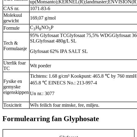
up(Monsanto);KERNEL(R);landmaster;ENVISION(R)
CAS nr.
1071-83-6
Molekuul
169,07 g/mol
gewicht
C
H
NO
P
Formule
3
8
5
95% Glyfosaat TCGlyfosaat 75,5% WDGGlyfosaat 36
SLGlyfosaat 480g/L SL
Tech &
Formulaasje
Glyfosaat 62% IPA SALT SL
Uterlik foar
Wit poeder
TC
Tichtens: 1.68 g/cm³ Kookpunt: 465.8 ℃ by 760 mmH
Fysike en
465.8 ℃ EINECS No.: 213-997-4
gemyske
eigenskippen
Un nr.: 3077
Toxiciteit
Wês feilich foar minske, fee, miljeu.
Formulearring fan Glyphosate