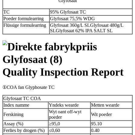
Glyfosaat
TC
95% Glyfosaat TC
Poeder formulearring
Glyfosaat 75,5% WDG
Flüssige formulearring
Glyfosaat 360g/L SLGlyfosaat 480g/L
SLGlyfosaat 62% IPA SALT SL
Quality Inspection Report
①COA fan Glyphosate TC
Glyfosaat TC COA
Index namme
Yndeks wearde
Metten wearde
Wyt oant off-wyt
Ferskining
Wit poeder
poeder
Assay (%)
≥95,0
95.10
Ferlies by drogen (%)
≤0,60
0.40