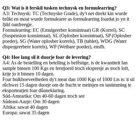
Q3: Wat is it ferskil tusken technysk en formulearring?
A3: Technysk: TC (Technyske Grade), dy't net direkt kin wurde
brûkt en moat wurde formulearre as formulearring foardat jo yn it
fjild oanfreegje.
Formulearring: EC (Emulgeerber konsintraat) GR (Korrel), SC
(Suspension konsintraat), SL (Oplosber konsintraat), SP (Oplosber
poeder), SG (Water oplosber korrels), TB (tablet), WDG (Water
dispergeerbere korrels), WP (Wetbare poeder), ensfh.
Q4: Hoe lang sil it duorje foar de levering?
A4: As de bestelling en betelling is befêstige, is de kwantiteit fan
sample binnen 100 Kgs en ferstjoerd troch ekspresje as troch loft,
krije jo it binnen 10 dagen.
Foar bulkhoeveelheden dy't mear dan 1000 Kgs of 1000 Lts is: it sil
rûchwei 15 dagen duorje om de fracht te meitsjen en tastimming te
eksportearjen foar dûaneklaring.
Súd-Amearika: Om 40-60 dagen troch see
Súdeast-Aazje: Om 30 dagen
Afrika: sawat 40 dagen
Europa: sawat 35 dagen