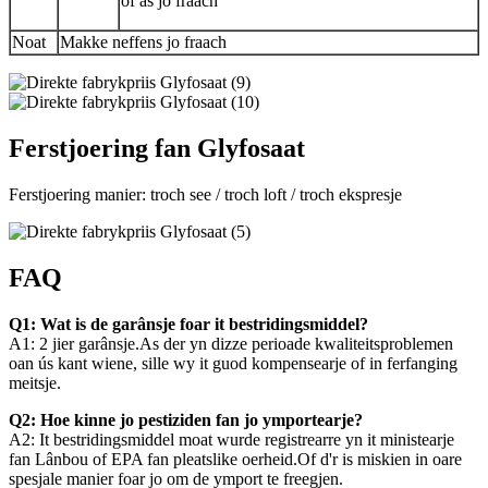
of as jo fraach
Noat
Makke neffens jo fraach
Ferstjoering fan Glyfosaat
Ferstjoering manier: troch see / troch loft / troch ekspresje
FAQ
Q1: Wat is de garânsje foar it bestridingsmiddel?
A1: 2 jier garânsje.As der yn dizze perioade kwaliteitsproblemen
oan ús kant wiene, sille wy it guod kompensearje of in ferfanging
meitsje.
Q2: Hoe kinne jo pestiziden fan jo ymportearje?
A2: It bestridingsmiddel moat wurde registrearre yn it ministearje
fan Lânbou of EPA fan pleatslike oerheid.Of d'r is miskien in oare
spesjale manier foar jo om de ymport te freegjen.