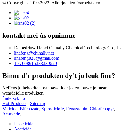
© Copyright - 2010-2022: Alle rjochten foarbehâlden.
kontakt mei ús opnimme
De bedriuw Hebei Chinally Chemical Technology Co., Ltd.
linafeng@chinally.net
linafeng828@gmail.com
Tel: 008615383339620
Binne d'r produkten dy't jo leuk fine?
Neffens jo behoeften, oanpasse foar jo, en jouwe jo mear
weardefolle produkten.
ûndersyk no
Hot Products
-
Sitemap
Miticide
,
Bifenazate
,
Spirodiclofe
,
Fenazaquin
,
Chlorfenapyr
,
Acaricide
,
Insecticide
Acaricide