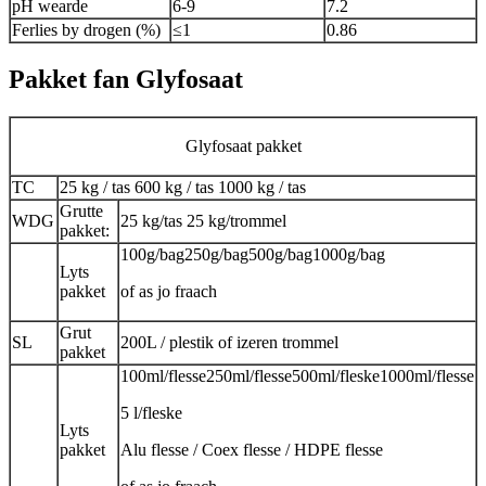
pH wearde
6-9
7.2
Ferlies by drogen (%)
≤1
0.86
Pakket fan Glyfosaat
Glyfosaat pakket
TC
25 kg / tas 600 kg / tas 1000 kg / tas
Grutte
WDG
25 kg/tas 25 kg/trommel
pakket:
100g/bag250g/bag500g/bag1000g/bag
Lyts
pakket
of as jo fraach
Grut
SL
200L / plestik of izeren trommel
pakket
100ml/flesse250ml/flesse500ml/fleske1000ml/flesse
5 l/fleske
Lyts
pakket
Alu flesse / Coex flesse / HDPE flesse