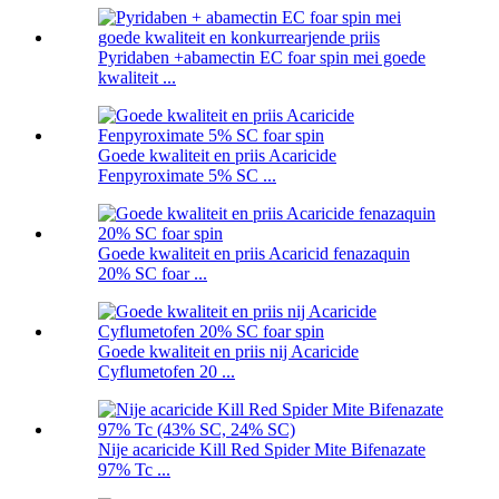
Pyridaben +abamectin EC foar spin mei goede
kwaliteit ...
Goede kwaliteit en priis Acaricide
Fenpyroximate 5% SC ...
Goede kwaliteit en priis Acaricid fenazaquin
20% SC foar ...
Goede kwaliteit en priis nij Acaricide
Cyflumetofen 20 ...
Nije acaricide Kill Red Spider Mite Bifenazate
97% Tc ...