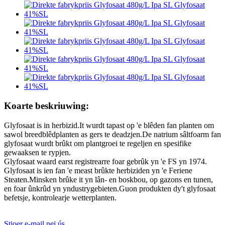
Koarte beskriuwing:
Glyfosaat is in herbizid.It wurdt tapast op 'e blêden fan planten om
sawol breedblêdplanten as gers te deadzjen.De natrium sâltfoarm fan
glyfosaat wurdt brûkt om plantgroei te regeljen en spesifike
gewaaksen te rypjen.
Glyfosaat waard earst registrearre foar gebrûk yn 'e FS yn 1974.
Glyfosaat is ien fan 'e meast brûkte herbiziden yn 'e Feriene
Steaten.Minsken brûke it yn lân- en boskbou, op gazons en tunen,
en foar ûnkrûd yn yndustrygebieten.Guon produkten dy't glyfosaat
befetsje, kontrolearje wetterplanten.
Stjoer e-mail nei ús